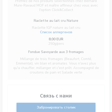
Profitez de nos produits sélectionnés chez Bernard
Mure-Ravaud MOF et maître affineur chez vous avec
l'option Click&Collect
Raclette au lait cru Nature
Raclette IGP nature au lait cru
Список аллергенов
8,00 EUR
250g/pers
Fondue Savoyarde aux 3 fromages
Mélange de trois fromages (Beaufort, Comté,
Emmental), vin blan et aromates. Vous n'avez plus
qu'a chauffer, mélanger et c'est prêt. Accompagné de
croutons de pain et Salade verte
Связь с нами
Забронировать столик