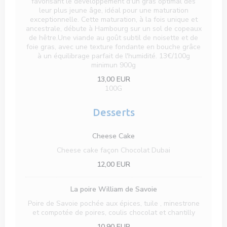
favorisant le développement d'un gras optimal dès
leur plus jeune âge, idéal pour une maturation
exceptionnelle. Cette maturation, à la fois unique et
ancestrale, débute à Hambourg sur un sol de copeaux
de hêtre.Une viande au goût subtil de noisette et de
foie gras, avec une texture fondante en bouche grâce
à un équilibrage parfait de l'humidité. 13€/100g
minimun 900g
13,00 EUR
100G
Desserts
Cheese Cake
Cheese cake façon Chocolat Dubai
12,00 EUR
La poire William de Savoie
Poire de Savoie pochée aux épices, tuile , minestrone
et compotée de poires, coulis chocolat et chantilly
10,90 EUR