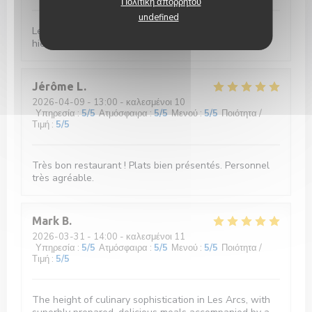
Πολιτική απορρήτου
undefined
Les plats sont bons, les cocktails aussi mais le service
hier soir n’a pas été à la hauteur.
Jérôme
L
2026-04-09
- 13:00 - καλεσμένοι 10
Υπηρεσία
:
5
/5
Ατμόσφαιρα
:
5
/5
Μενού
:
5
/5
Ποιότητα /
Τιμή
:
5
/5
Très bon restaurant ! Plats bien présentés. Personnel
très agréable.
Mark
B
2026-03-31
- 14:00 - καλεσμένοι 11
Υπηρεσία
:
5
/5
Ατμόσφαιρα
:
5
/5
Μενού
:
5
/5
Ποιότητα /
Τιμή
:
5
/5
The height of culinary sophistication in Les Arcs, with