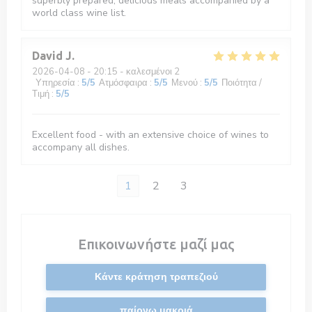
superbly prepared, delicious meals accompanied by a
world class wine list.
David
J
2026-04-08
- 20:15 - καλεσμένοι 2
Υπηρεσία
:
5
/5
Ατμόσφαιρα
:
5
/5
Μενού
:
5
/5
Ποιότητα /
Τιμή
:
5
/5
Excellent food - with an extensive choice of wines to
accompany all dishes.
1
2
3
Επικοινωνήστε μαζί μας
Κάντε κράτηση τραπεζιού
παίρνω μακριά