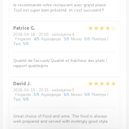
Je recommande votre restaurant avec grand plaisir.
Tout est super bien présenté, et c’est succulent !!
Patrice
G
2026-04-18
- 20:00 - καλεσμένοι 4
Υπηρεσία
:
4
/5
Ατμόσφαιρα
:
3
/5
Μενού
:
5
/5
Ποιότητα /
Τιμή
:
5
/5
Qualité de l'accueil/ Qualité et fraîcheur des plats /
rapport qualite/prix
David
J
2026-04-15
- 20:15 - καλεσμένοι 3
Υπηρεσία
:
5
/5
Ατμόσφαιρα
:
5
/5
Μενού
:
5
/5
Ποιότητα /
Τιμή
:
5
/5
Great choice of Food and wine. The food is always
well prepared and served with invitingly good style