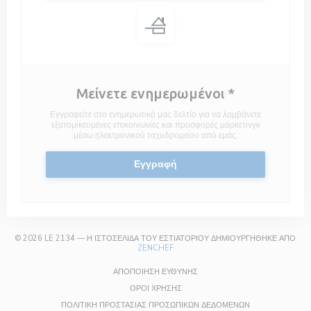
Μείνετε ενημερωμένοι
*
Εγγραφείτε στο ενημερωτικό μας δελτίο για να λαμβάνετε
εξατομικευμένες επικοινωνίες και προσφορές μάρκετινγκ
μέσω ηλεκτρονικού ταχυδρομείου από εμάς.
Εγγραφή
© 2026 LE 2134 — Η ΙΣΤΟΣΕΛΊΔΑ ΤΟΥ ΕΣΤΙΑΤΟΡΊΟΥ ΔΗΜΙΟΥΡΓΉΘΗΚΕ ΑΠΌ
((ΑΝΟΊΓΕΙ ΣΕ ΝΈΟ ΠΑΡΆΘΥΡΟ))
ZENCHEF
((ΑΝΟΊΓΕΙ ΣΕ ΝΈΟ ΠΑΡΆΘΥΡΟ))
ΑΠΟΠΟΊΗΣΗ ΕΥΘΎΝΗΣ
((ΑΝΟΊΓΕΙ ΣΕ ΝΈΟ ΠΑΡΆΘΥΡΟ))
ΌΡΟΙ ΧΡΉΣΗΣ
((ΑΝΟΊΓΕΙ ΣΕ Ν
ΠΟΛΙΤΙΚΉ ΠΡΟΣΤΑΣΊΑΣ ΠΡΟΣΩΠΙΚΏΝ ΔΕΔΟΜΈΝΩΝ