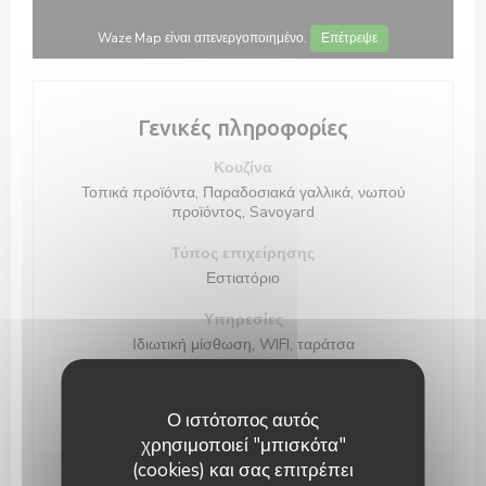
Waze Map είναι απενεργοποιημένο.
Επέτρεψε
Γενικές πληροφορίες
Κουζίνα
Τοπικά προϊόντα, Παραδοσιακά γαλλικά, νωπού
προϊόντος, Savoyard
Τύπος επιχείρησης
Εστιατόριο
Υπηρεσίες
Ιδιωτική μίσθωση, WIFI, ταράτσα
Μέθοδοι πληρωμής
Χρεωστική κάρτα, Έλεγχοι, Μετρητά
Ο ιστότοπος αυτός
χρησιμοποιεί "μπισκότα"
(cookies) και σας επιτρέπει