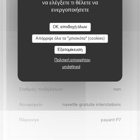
να ελέγξετε τι θέλετε να
Ώρες λειτουργίας
ενεργοποιήσετε
Δ�
-
Κ�
12:00 - 14:30
18:30 - 22:00
•
OK, αποδοχή όλων
Απόρριψε όλα τα "μπισκότα" (cookies)
Εξατομίκευση
Πρόσβαση
Πολιτική απορρήτου
undefined
Μετρό
non
Σταθμός ποδηλάτων
non
Λεωφορείο
navette gratuite interstations
Πάρκινγκ
payant P7