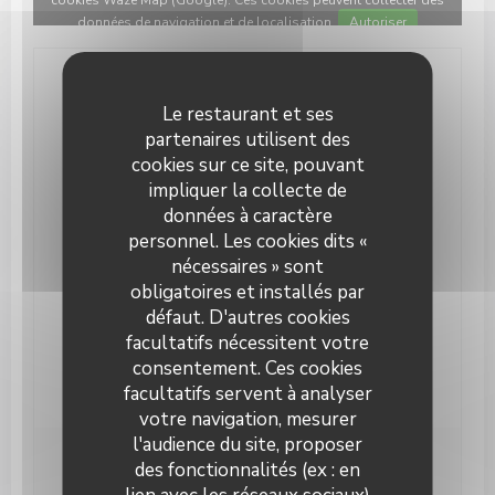
cookies Waze Map (Google). Ces cookies peuvent collecter des
données de navigation et de localisation.
Autoriser
Infos pratiques
Le restaurant et ses
Cuisine
partenaires utilisent des
Produits régionaux, Française Traditionnelle,
cookies sur ce site, pouvant
Produits frais, Savoyarde
impliquer la collecte de
données à caractère
Type de restaurant
personnel. Les cookies dits «
Restaurant
nécessaires » sont
obligatoires et installés par
Services
défaut. D'autres cookies
Privatisation, Accès Wifi, Terrasse
facultatifs nécessitent votre
Moyens de paiement
consentement. Ces cookies
Carte Bleue, Chèques, Espèces
facultatifs servent à analyser
votre navigation, mesurer
l'audience du site, proposer
des fonctionnalités (ex : en
Horaires