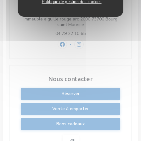
Politique de gestion des cookies
Adresse
Immeuble aiguille rouge arc 2000 73700 Bourg
((ouvre une nouvelle fenêtre
saint Maurice
04 79 22 10 65
Facebook ((ouvre une nouvelle fenê
Instagram ((ouvre une nouvel
Nous contacter
Réserver
Vente à emporter
Bons cadeaux