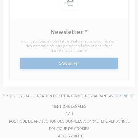
Newsletter
*
Inscrivez-vous à notre lettre d'information pour recevoir
des communications personnalisées et des offres
marketing par courriel.
S'abonner
(
© 2026 LE 2134 — CRÉATION DE SITE INTERNET RESTAURANT AVEC
ZENCHEF
((OUVRE UNE NOUVELLE FENÊT
MENTIONS LÉGALES
((OUVRE UNE NOUVELLE FENÊTRE))
CGU
((OU
POLITIQUE DE PROTECTION DES DONNÉES À CARACTÈRE PERSONNEL
((OUVRE UNE NOUVELLE FEN
POLITIQUE DE COOKIES
((OUVRE UNE NOUVELLE FENÊTR
ACCESSIBILITE