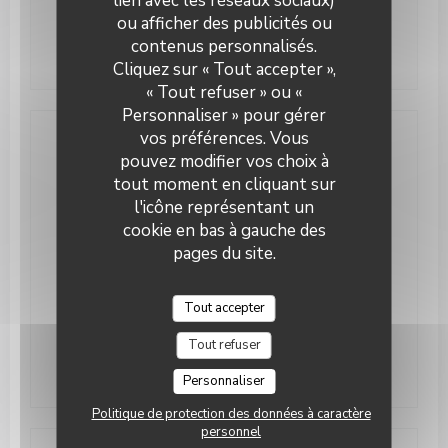
lien avec les réseaux sociaux)
ou afficher des publicités ou
Lun
-
Dim
12h00 - 14h30
18h30 - 22h00
•
contenus personnalisés.
Cliquez sur « Tout accepter »,
« Tout refuser » ou «
Personnaliser » pour gérer
vos préférences. Vous
Accès
pouvez modifier vos choix à
tout moment en cliquant sur
l'icône représentant un
Métro
non
cookie en bas à gauche des
pages du site.
Station de vélos
non
Bus
navette gratuite interstations
Tout accepter
Tout refuser
Parking
payant P7
Personnaliser
Politique de protection des données à caractère
personnel