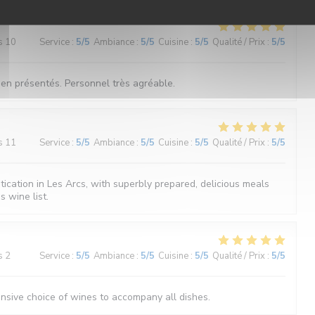
s 10
Service
:
5
/5
Ambiance
:
5
/5
Cuisine
:
5
/5
Qualité / Prix
:
5
/5
bien présentés. Personnel très agréable.
s 11
Service
:
5
/5
Ambiance
:
5
/5
Cuisine
:
5
/5
Qualité / Prix
:
5
/5
tication in Les Arcs, with superbly prepared, delicious meals
 wine list.
s 2
Service
:
5
/5
Ambiance
:
5
/5
Cuisine
:
5
/5
Qualité / Prix
:
5
/5
ensive choice of wines to accompany all dishes.