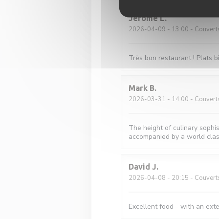
Jérôme
L
2026-04-09
- 13:00 - Couvert
Très bon restaurant ! Plats 
Mark
B
2026-03-31
- 14:00 - Couvert
The height of culinary sophis
accompanied by a world class
David
J
2026-04-08
- 20:15 - Couvert
Excellent food - with an ext