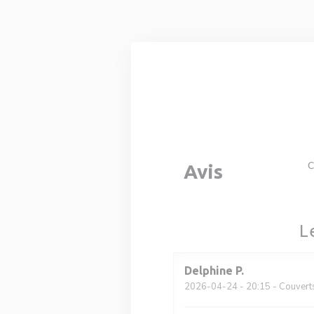
Personnalisation de vos choix en matière de cookies
C
Avis
L
Delphine
P
2026-04-24
- 20:15 - Couvert