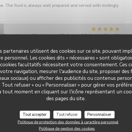
e. The food is always well prepared and served with invitingly
s 18
Service
:
5
/5
Ambiance
:
5
/5
Cuisine
:
5
/5
Qualité / Prix
:
5
/5
s partenaires utilisent des cookies sur ce site, pouvant impl
e personnel. Les cookies dits « nécessaires » sont obligatoir
s 3
Service
:
5
/5
Ambiance
:
5
/5
Cuisine
:
5
/5
Qualité / Prix
:
4
/5
 cookies facultatifs nécessitent votre consentement. Ces co
votre navigation, mesurer l'audience du site, proposer des f
excellent, overall atmosphere in the restaurant was really
seaux sociaux) ou afficher des publicités ou contenus person
if and very friendly. You pay a little more but it's well worth it.
 « Tout refuser » ou « Personnaliser » pour gérer vos préfé
 à tout moment en cliquant sur l'icône représentant un coo
des pages du site.
s 5
Service
:
2
/5
Ambiance
:
3
/5
Cuisine
:
4
/5
Qualité / Prix
:
3
/5
Tout accepter
Tout refuser
Personnaliser
Politique de protection des données à caractère personnel
ails aussi mais le service hier soir n’a pas été à la hauteur.
Politique de gestion des cookies