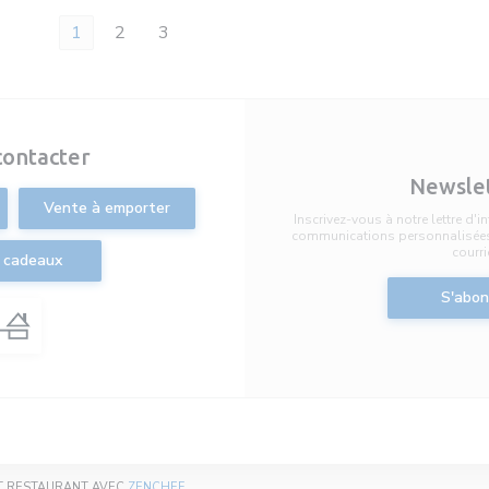
1
2
3
contacter
Newsle
Vente à emporter
Inscrivez-vous à notre lettre d'
communications personnalisées 
courri
 cadeaux
S'abon
((OUVRE UNE NOUVELLE FENÊTRE))
ET RESTAURANT AVEC
ZENCHEF