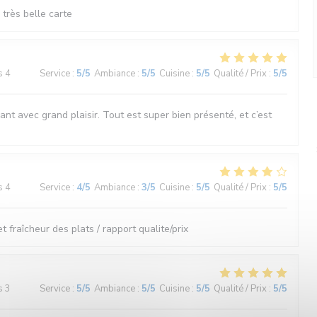
très belle carte
s 4
Service
:
5
/5
Ambiance
:
5
/5
Cuisine
:
5
/5
Qualité / Prix
:
5
/5
nt avec grand plaisir. Tout est super bien présenté, et c’est
s 4
Service
:
4
/5
Ambiance
:
3
/5
Cuisine
:
5
/5
Qualité / Prix
:
5
/5
et fraîcheur des plats / rapport qualite/prix
s 3
Service
:
5
/5
Ambiance
:
5
/5
Cuisine
:
5
/5
Qualité / Prix
:
5
/5