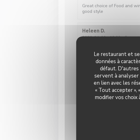
Great choice of Food and win
good style
Heleen
D
2026-04-09
- 19:00 - Couvert
Le restaurant et se
Stefaan
M
données à caractèr
2026-04-10
- 20:00 - Couvert
défaut. D'autres
servent à analyser 
We had the Wagyu which was 
en lien avec les ré
nice, and the staff was attent
« Tout accepter »,
modifier vos choix
Laurie
B
2026-04-11
- 20:15 - Couvert
Les plats sont bons, les cockt