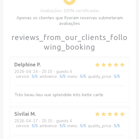
Avaliações 100% certificadas
Apenas os clientes que fizeram reservas submeteram
avaliações
reviews_from_our_clients_follo
wing_booking
Delphine
P
2026-04-24
- 20:15 - guests 4
service
:
5
/5
ambience
:
5
/5
menu
:
5
/5
quality_price
:
5
/5
Très beau lieu vue splendide très belle carte
Sivilai
M
2026-04-17
- 20:15 - guests 4
service
:
5
/5
ambience
:
5
/5
menu
:
5
/5
quality_price
:
5
/5