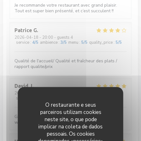
Je recommande votre restaurant avec grand plaisir.
Tout est super bien présenté, et c’est succulent !!
Patrice
G
2026-04-18
- 20:00 - guests 4
service
:
4
/5
ambience
:
3
/5
menu
:
5
/5
quality_price
:
5
/5
Qualité de l'accueil/ Qualité et fraîcheur des plats /
rapport qualite/prix
David
J
2026-04-15
- 20:15 - guests 3
service
:
5
/5
ambience
:
5
/5
menu
:
5
/5
quality_price
:
5
/5
O restaurante e seus
parceiros utilizam cookies
Great choice of Food and wine. The food is always
neste site, o que pode
well prepared and served with invitingly good style
implicar na coleta de dados
pessoais. Os cookies