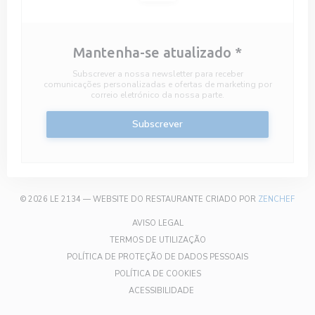
Mantenha-se atualizado
*
Subscrever a nossa newsletter para receber
comunicações personalizadas e ofertas de marketing por
correio eletrónico da nossa parte.
Subscrever
((AB
© 2026 LE 2134 — WEBSITE DO RESTAURANTE CRIADO POR
ZENCHEF
((ABRE NUMA NOVA JANELA))
AVISO LEGAL
((ABRE NUMA NOVA JANELA)
TERMOS DE UTILIZAÇÃO
((ABRE NUMA NOV
POLÍTICA DE PROTEÇÃO DE DADOS PESSOAIS
((ABRE NUMA NOVA JANELA))
POLÍTICA DE COOKIES
((ABRE NUMA NOVA JANELA))
ACESSIBILIDADE