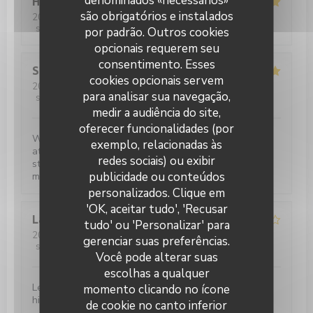
denominados «necessários»
Heleen
D
são obrigatórios e instalados
2026-04-09
- 19:00 - guests 18
service
:
5
/5
ambience
:
5
/5
menu
:
5
/5
quality_price
:
5
/5
por padrão. Outros cookies
opcionais requerem seu
consentimento. Esses
Stefaan
M
cookies opcionais servem
2026-04-10
- 20:00 - guests 3
para analisar sua navegação,
service
:
5
/5
ambience
:
5
/5
menu
:
5
/5
quality_price
:
4
/5
medir a audiência do site,
oferecer funcionalidades (por
We had the Wagyu which was excellent, overall
exemplo, relacionadas às
atmosphere in the restaurant was really nice, and the
redes sociais) ou exibir
staff was attentif and very friendly. You pay a little
publicidade ou conteúdos
more but it's well worth it.
personalizados. Clique em
'OK, aceitar tudo', 'Recusar
Laurie
B
tudo' ou 'Personalizar' para
2026-04-11
- 20:15 - guests 5
gerenciar suas preferências.
service
:
2
/5
ambience
:
3
/5
menu
:
4
/5
quality_price
:
3
/5
Você pode alterar suas
escolhas a qualquer
Les plats sont bons, les cocktails aussi mais le service
momento clicando no ícone
hier soir n’a pas été à la hauteur.
de cookie no canto inferior