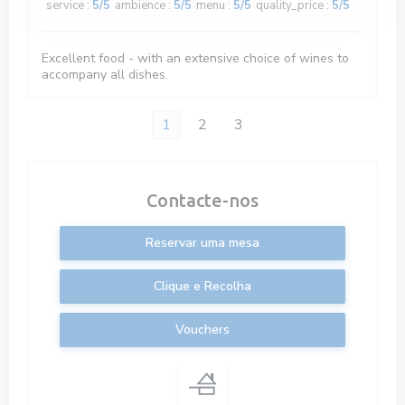
service
:
5
/5
ambience
:
5
/5
menu
:
5
/5
quality_price
:
5
/5
Excellent food - with an extensive choice of wines to
accompany all dishes.
1
2
3
Contacte-nos
Reservar uma mesa
Clique e Recolha
Vouchers