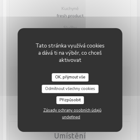
Kuchyně
fresh product
Služby
Private Hire, WIFI,
Tato stránka využívá cookies
Platební metody
a dává ti na výběr, co chceš
Debit Card, Cash
aktivovat
OK, přijmout vše
Otevírací hodiny
Odmítnout všechny cookies
Pon
-
Ned
12:00 - 14:30
18:30 - 22:00
•
Přizpůsobit
Zásady ochrany osobních údajů
undefined
Umístění