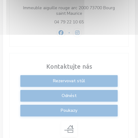
Immeuble aiguille rouge arc 2000 73700 Bourg
((otevře se v novém okně))
saint Maurice
04 79 22 10 65
Facebook ((otevře se v novém okně
Instagram ((otevře se v nov
Kontaktujte nás
Rezervovat stůl
Odnést
Poukazy