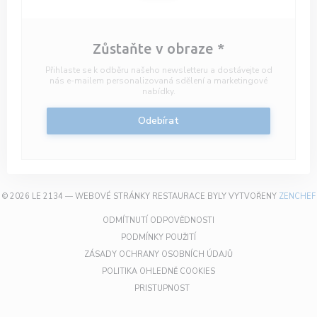
Zůstaňte v obraze
*
Přihlaste se k odběru našeho newsletteru a dostávejte od
nás e-mailem personalizovaná sdělení a marketingové
nabídky.
Odebírat
© 2026 LE 2134 — WEBOVÉ STRÁNKY RESTAURACE BYLY VYTVOŘENY
ZENCHEF
((OTEVŘE SE V NOVÉM OKN
ODMÍTNUTÍ ODPOVĚDNOSTI
((OTEVŘE SE V NOVÉM OKNĚ))
PODMÍNKY POUŽITÍ
((OTEVŘE SE V NOVÉM
ZÁSADY OCHRANY OSOBNÍCH ÚDAJŮ
((OTEVŘE SE V NOVÉM OKN
POLITIKA OHLEDNĚ COOKIES
((OTEVŘE SE V NOVÉM OKNĚ))
PRISTUPNOST