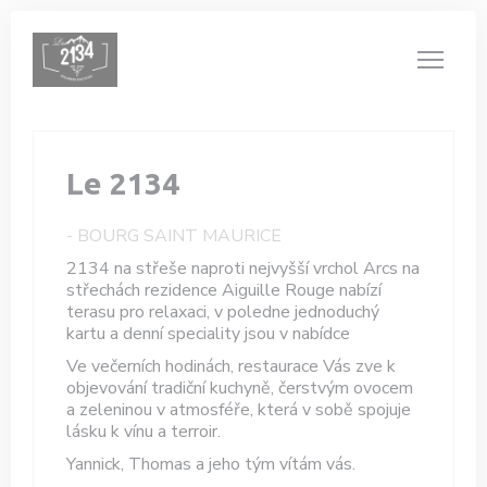
Panel pro správu cookies
Le 2134
-
BOURG SAINT MAURICE
2134 na střeše naproti nejvyšší vrchol Arcs na
střechách rezidence Aiguille Rouge nabízí
terasu pro relaxaci, v poledne jednoduchý
kartu a denní speciality jsou v nabídce
Ve večerních hodinách, restaurace Vás zve k
objevování tradiční kuchyně, čerstvým ovocem
a zeleninou v atmosféře, která v sobě spojuje
lásku k vínu a terroir.
Yannick, Thomas a jeho tým vítám vás.