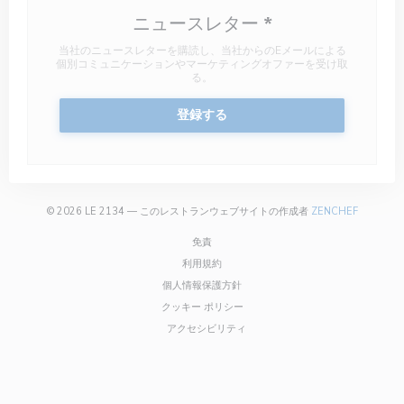
ニュースレター
*
当社のニュースレターを購読し、当社からのEメールによる
個別コミュニケーションやマーケティングオファーを受け取
る。
登録する
((新しい
© 2026 LE 2134 — このレストランウェブサイトの作成者
ZENCHEF
((新しいウィンドウで開きます))
免責
((新しいウィンドウで開きます))
利用規約
((新しいウィンドウで開きます))
個人情報保護方針
((新しいウィンドウで開きます))
クッキー ポリシー
((新しいウィンドウで開きます))
アクセシビリティ