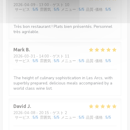
2026-04-09
- 13:00 - ゲスト 10
サービス
:
5
/5
雰囲気
:
5
/5
メニュー
:
5
/5
品質-価格
:
5
/5
Très bon restaurant ! Plats bien présentés. Personnel
très agréable.
Mark
B
2026-03-31
- 14:00 - ゲスト 11
サービス
:
5
/5
雰囲気
:
5
/5
メニュー
:
5
/5
品質-価格
:
5
/5
The height of culinary sophistication in Les Arcs, with
superbly prepared, delicious meals accompanied by a
world class wine list.
David
J
2026-04-08
- 20:15 - ゲスト 2
サービス
:
5
/5
雰囲気
:
5
/5
メニュー
:
5
/5
品質-価格
:
5
/5