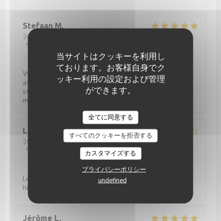
Stefaan
M
2026-04-10
- 20:00 - ゲスト 3
サービス
:
5
/5
雰囲気
:
5
/5
メニュー
:
5
/5
品質-価格
:
4
/5
当サイトはクッキーを利用し
ております。お客様自身でク
We had the Wagyu which was excellent, overall
ッキー利用の設定および管理
atmosphere in the restaurant was really nice, and the
ができます。
staff was attentif and very friendly. You pay a little
more but it's well worth it.
全てに同意する
Laurie
B
すべてのクッキーを拒否する
2026-04-11
- 20:15 - ゲスト 5
サービス
:
2
/5
雰囲気
:
3
/5
メニュー
:
4
/5
品質-価格
:
3
/5
カスタマイズする
プライバシーポリシー
Les plats sont bons, les cocktails aussi mais le service
undefined
hier soir n’a pas été à la hauteur.
Jérôme
L